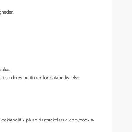
igheder.
delse.
æse deres politikker for databeskyttelse.
 Cookiepolitik på adidastrackclassic.com/cookie-